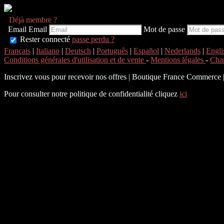
Déjà membre ?
Email
Email
Mot de passe
Rester connecté
passe perdu ?
Français
|
Italiano
|
Deutsch
|
Português
|
Español
|
Nederlands
|
Engli
Conditions générales d'utilisation et de vente
-
Mentions légales
-
Char
Inscrivez vous pour recevoir nos offres
|
Boutique France Commerce | 5
Pour consulter notre politique de confidentialité cliquez
ici