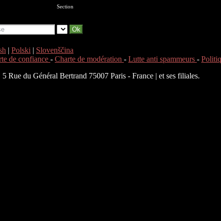
Section
sh
|
Polski
|
Slovenščina
te de confiance
-
Charte de modération
-
Lutte anti spammeurs
-
Polit
 Rue du Général Bertrand 75007 Paris - France | et ses filiales.